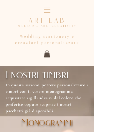
ART LAB
wedding and creativity
Wedding stationery e
creazioni personalizzate
I nostri timbri
In questa sezione, potrete personalizzare i
timbri con il vostro monogramma,
acquistare sigilli adesivi del colore che
preferite oppure scoprire i nostri
pacchetti già disponibili.
Monogrammi