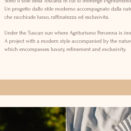
Sotto il sole della Toscana in cui si immerge l'Agriturism
Un progetto dallo stile moderno accompagnato dalla natu
che racchiude lusso, raffinatezza ed esclusività.
Under the Tuscan sun where Agriturismo Percenna is im
A project with a modern style accompanied by the nature 
which encompasses luxury, refinement and exclusivity.